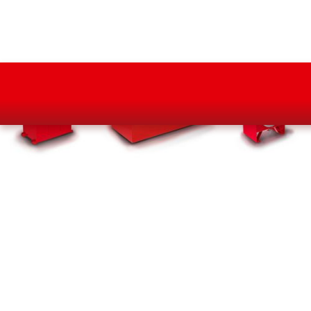
INDIVIDUELLE HYDRAULIKAGGREGATE
DIE MASSGESCHNEIDERTE S
UPERKRAFT FÜR HYDRAULISCHE B
EWEGUNGEN
Wir fertigen Hydraulikaggregate für nahezu alle
Aufgaben im Maschinen- und Anlagenbau, nach Wunsch
auch betriebsfertig inkl. Elektronik und Steuerung.
Unser Ziel: Optimal auf Ihren Anwendungsbereich
abgestimmte Aggregate, die effizient und langlebig die